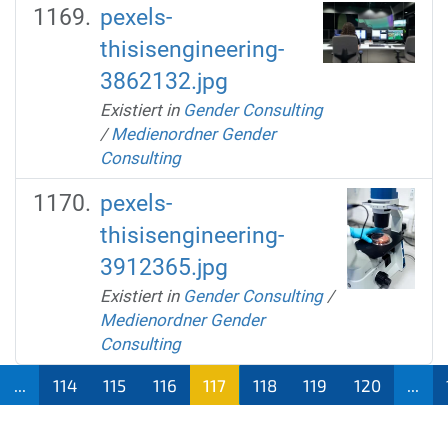
pexels-
thisisengineering-
3862132.jpg
Existiert in
Gender Consulting
/
Medienordner Gender
Consulting
pexels-
thisisengineering-
3912365.jpg
Existiert in
Gender Consulting
/
Medienordner Gender
Consulting
...
114
115
116
117
118
119
120
...
(aktu
ell)